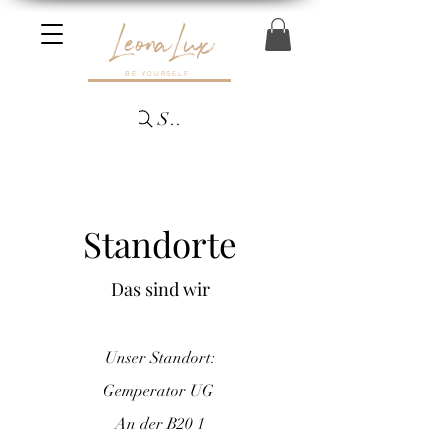
LeonaLux
BE YOURSELF
Suchen...
Standorte
Das sind wir
Unser Standort:
Gemperator UG
An der B20 1