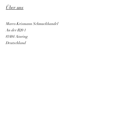
Über uns
Marco Krismann Schmuckhandel
An der B20 1
83404 Ainring
Deutschland
Email:
info@leonalux.com
E-Mail-Adresse
Newsletter abonnieren
AGB
Datenschutzerklärung